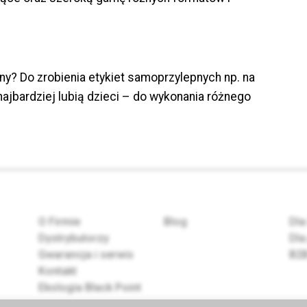
ny? Do zrobienia etykiet samoprzylepnych np. na
najbardziej lubią dzieci – do wykonania różnego
O Firmie
Blog
Dla
Dystrybutorzy
Dla
Gwarancja i serwis
B2
Kontakt
Ekologia Black Point