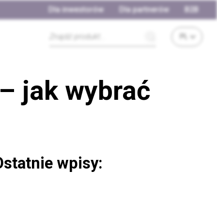
Dla inwestorów
Dla partnerów
B2B
– jak wybrać
Ostatnie wpisy: