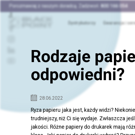
Porozmawiaj z naszym doradcą. Zadzwoń:
800 166 054
Dystrybutorzy
Gwarancja i ser
Rodzaje papie
odpowiedni?
28.06.2022
Ryza papieru jaka jest, każdy widzi? Niekon
trudniejszy, niż Ci się wydaje. Zwłaszcza je
jakości. Różne papiery do drukarek mają róż