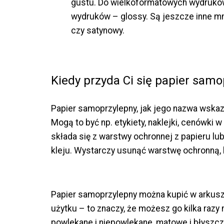
gustu. Do wielkoformatowych wydruków
wydruków – glossy. Są jeszcze inne mn
czy satynowy.
Kiedy przyda Ci się papier samo
Papier samoprzylepny, jak jego nazwa wska
Mogą to być np. etykiety, naklejki, cenówki 
składa się z warstwy ochronnej z papieru lub
kleju. Wystarczy usunąć warstwę ochronną, 
Papier samoprzylepny można kupić w arkusz
użytku – to znaczy, że możesz go kilka razy 
powlekane i niepowlekane, matowe i błyszc