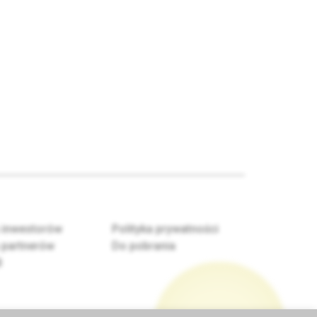
 inwestorów
Polityka prywatności
 partnerów
Do pobrania
B