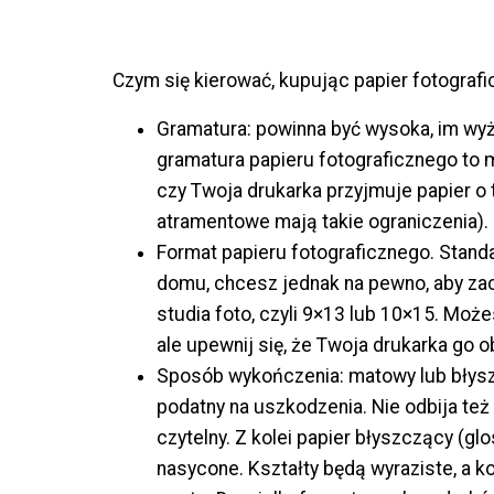
Czym się kierować, kupując papier fotografi
Gramatura: powinna być wysoka, im wyż
gramatura papieru fotograficznego to
czy Twoja drukarka przyjmuje papier o t
atramentowe mają takie ograniczenia).
Format papieru fotograficznego. Standa
domu, chcesz jednak na pewno, aby za
studia foto, czyli 9×13 lub 10×15. Może
ale upewnij się, że Twoja drukarka go 
Sposób wykończenia: matowy lub błyszc
podatny na uszkodzenia. Nie odbija też 
czytelny. Z kolei papier błyszczący (gl
nasycone. Kształty będą wyraziste, a k