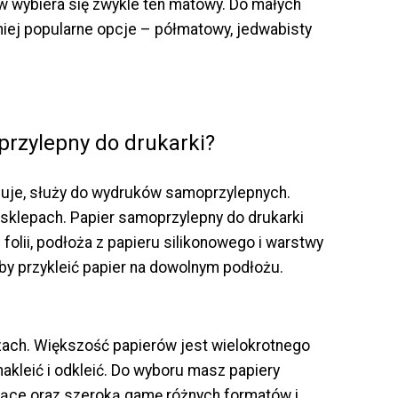
 wybiera się zwykle ten matowy. Do małych
iej popularne opcje – półmatowy, jedwabisty
przylepny do drukarki?
zuje, służy do wydruków samoprzylepnych.
w sklepach. Papier samoprzylepny do drukarki
 folii, podłoża z papieru silikonowego i warstwy
by przykleić papier na dowolnym podłożu.
ach. Większość papierów jest wielokrotnego
nakleić i odkleić. Do wyboru masz papiery
zące oraz szeroką gamę różnych formatów i