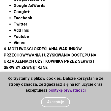
Google AdWords
Google+
Facebook
Twitter
AddThis
Youtube
Vimeo
6. MOŻLIWOŚCI OKREŚLANIA WARUNKÓW
PRZECHOWYWANIA I UZYSKIWANIA DOSTĘPU NA
URZĄDZENIACH UŻYTKOWNIKA PRZEZ SERWIS I
SERWISY ZEWNĘTRZNE
Użytkownik może w dowolnym momencie,
Korzystamy z plików cookies. Dalsze korzystanie ze
samodzielnie zmienić ustawienia dotyczące
strony oznacza, że zgadzasz się na ich użycie oraz
zapisywania, usuwania oraz dostępu do danych
akceptujesz
politykę prywatności
zapisanych plików Cookies
Informacje o sposobie wyłączenia plików Cookie w
Akceptuję
najpopularniejszych przeglądarkach komputerowych i
urządzeń mobilnych