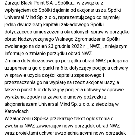
Zarząd Black Point S.A. _Spółka_, w związku z
wpłynięciem do Spółki żądania od akcjonariusza, Spółki
Universal Mind Sp. z o.o., reprezentującego co najmniej
jedną dwudziestą kapitału zakładowego Spółki,
dotyczącego umieszczenia określonych spraw w porządku
obrad Nadzwyczajnego Walnego Zgromadzenia Spółki
zwołanego na dzień 23 grudnia 2022 r. _NWZ_, niniejszym
informuje o zmianie porządku obrad NWZ.
Zmiana dotychczasowego porządku obrad NWZ polega na
uzupełnieniu go o punkt nr 6 b: dotyczący podjęcia uchwały
w sprawie użycia części kapitału zapasowego i
przeznaczenia go na wypłatę na rzecz akcjonariuszy, a
także o punkt 6 c: dotyczący podjęcia uchwały w sprawie
wyrażenia zgody na zawarcie umowy pożyczki z
akcjonariuszem Universal Mind Sp. z o.o. z siedzibą w
Katowicach.
W załączeniu Spółka przekazuje tekst ogłoszenia o
zwołaniu NWZ zawierający nowy porządek obrad NWZ
wraz projektami uchwał uwzględniającymi nowy porządek