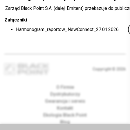
Zarząd Black Point S.A. (dalej: Emitent) przekazuje do pub
Załączniki
Harmonogram_raportow_NewConnect_27.01.2026
Copyright © 2026
O Firmie
Dystrybutorzy
Gwarancja i serwis
Kontakt
Ekologia Black Point
Blog
Dla inwestorów