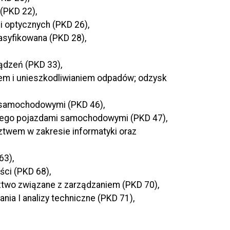
(PKD 22),
i optycznych (PKD 26),
lasyfikowana (PKD 28),
ądzeń (PKD 33),
iem i unieszkodliwianiem odpadów; odzysk
i samochodowymi (PKD 46),
cznego pojazdami samochodowymi (PKD 47),
ztwem w zakresie informatyki oraz
63),
ści (PKD 68),
adztwo związane z zarządzaniem (PKD 70),
dania I analizy techniczne (PKD 71),