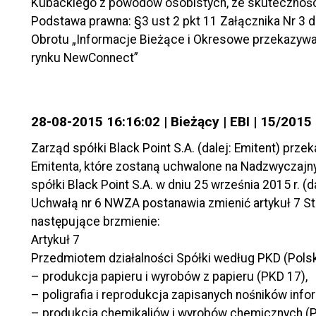
Kubackiego z powodów osobistych, ze skuteczności
Podstawa prawna: §3 ust 2 pkt 11 Załącznika Nr 3
Obrotu „Informacje Bieżące i Okresowe przekazywa
rynku NewConnect”
28-08-2015 16:16:02 | Bieżący | EBI | 15/2015
Zarząd spółki Black Point S.A. (dalej: Emitent) prz
Emitenta, które zostaną uchwalone na Nadzwyczaj
spółki Black Point S.A. w dniu 25 września 2015 r. (d
Uchwałą nr 6 NWZA postanawia zmienić artykuł 7 St
następujące brzmienie:
Artykuł 7
Przedmiotem działalności Spółki według PKD (Polskie
– produkcja papieru i wyrobów z papieru (PKD 17),
– poligrafia i reprodukcja zapisanych nośników info
– produkcja chemikaliów i wyrobów chemicznych (P