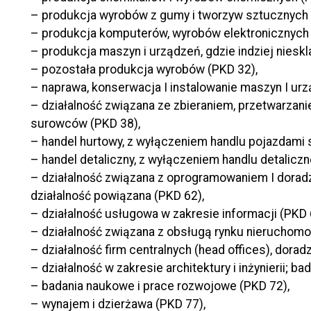
– produkcja wyrobów z gumy i tworzyw sztucznych 
– produkcja komputerów, wyrobów elektronicznych 
– produkcja maszyn i urządzeń, gdzie indziej niesk
– pozostała produkcja wyrobów (PKD 32),
– naprawa, konserwacja I instalowanie maszyn I urz
– działalność związana ze zbieraniem, przetwarzan
surowców (PKD 38),
– handel hurtowy, z wyłączeniem handlu pojazdam
– handel detaliczny, z wyłączeniem handlu detali
– działalność związana z oprogramowaniem I dorad
działalność powiązana (PKD 62),
– działalność usługowa w zakresie informacji (PKD 
– działalność związana z obsługą rynku nieruchomo
– działalność firm centralnych (head offices), dor
– działalność w zakresie architektury i inżynierii; ba
– badania naukowe i prace rozwojowe (PKD 72),
– wynajem i dzierżawa (PKD 77),