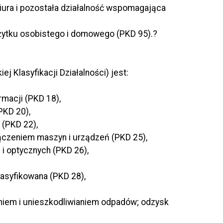
biura i pozostała działalność wspomagająca
żytku osobistego i domowego (PKD 95).?
j Klasyfikacji Działalności) jest:
rmacji (PKD 18),
PKD 20),
 (PKD 22),
ączeniem maszyn i urządzeń (PKD 25),
i optycznych (PKD 26),
lasyfikowana (PKD 28),
aniem i unieszkodliwianiem odpadów; odzysk