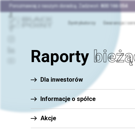
Porozmawiaj z naszym doradcą. Zadzwoń:
800 166 054
Dystrybutorzy
Gwarancja i ser
Raporty
bieżą
Dla inwestorów
Informacje o spółce
Akcje