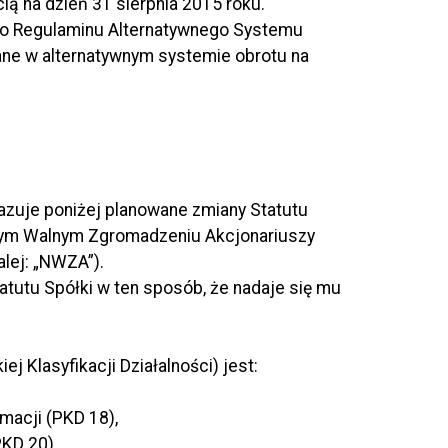
ą na dzień 31 sierpnia 2015 roku.
 do Regulaminu Alternatywnego Systemu
ne w alternatywnym systemie obrotu na
ekazuje poniżej planowane zmiany Statutu
nym Walnym Zgromadzeniu Akcjonariuszy
alej: „NWZA”).
atutu Spółki w ten sposób, że nadaje się mu
j Klasyfikacji Działalności) jest:
rmacji (PKD 18),
KD 20),