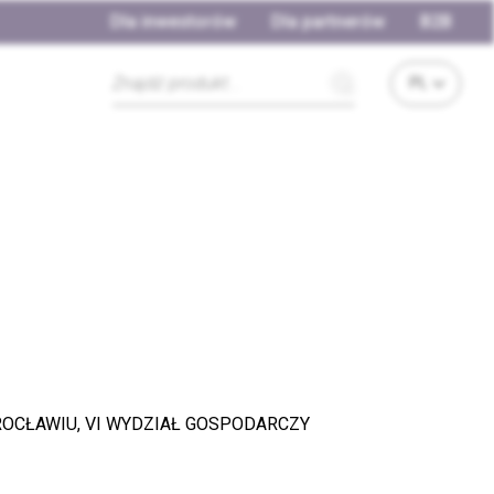
Dla inwestorów
Dla partnerów
B2B
OCŁAWIU, VI WYDZIAŁ GOSPODARCZY