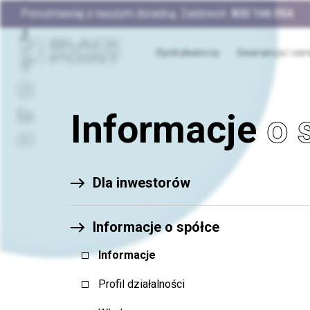
Porozmawiaj z naszym doradcą. Zadzwoń:
800 166 054
Dystrybutorzy
Gwarancja i ser
Informacje
o 
Dla inwestorów
Informacje o spółce
Informacje
Profil działalności