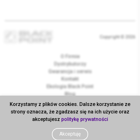
Copyright © 2026
O Firmie
Dystrybutorzy
Gwarancja i serwis
Kontakt
Ekologia Black Point
Blog
Dla inwestorów
Korzystamy z plików cookies. Dalsze korzystanie ze
Dla partnerów
strony oznacza, że zgadzasz się na ich użycie oraz
B2B
akceptujesz
politykę prywatności
Polityka prywatności
Do pobrania
Akceptuję