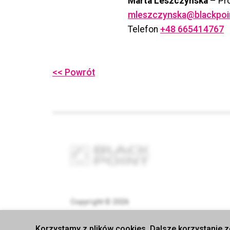
Marta Leszczyńska
– Pro
mleszczynska@blackpoin
Telefon
+48 665414767
<< Powrót
Copyright © 2026
Korzystamy z plików cookies. Dalsze korzystanie z