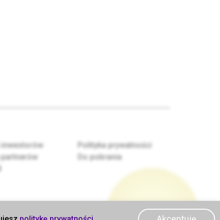
 inwestorów
Polityka prywatności
 partnerów
Do pobrania
B
Akceptuję
tujesz
politykę prywatności