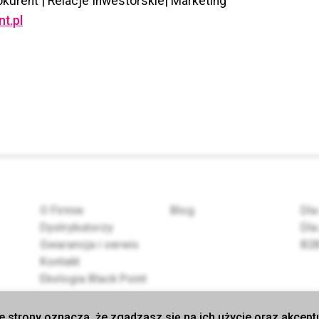
kurent | Relacje Inwestorskie| Marketing
t.pl
O Firmie
Blog
Dla
Dystrybutorzy
Dla
Gwarancja i serwis
B2
Kontakt
Ekologia Black Point
e strony oznacza, że zgadzasz się na ich użycie oraz akcep