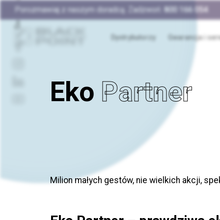
Porozmawiaj z naszym doradcą. Zadzwoń:
800 166 054
Dystrybutorzy
Gwarancja i ser
Eko
Partner
Milion małych gestów, nie wielkich akcji, s