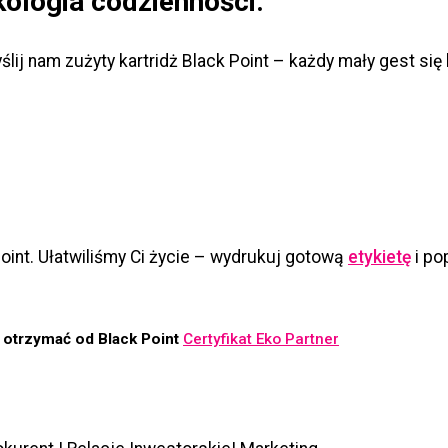
ologia codzienności.
j nam zużyty kartridż Black Point – każdy mały gest się l
Point. Ułatwiliśmy Ci życie – wydrukuj gotową
etykietę
i po
e otrzymać od Black Point
Certyfikat Eko Partner