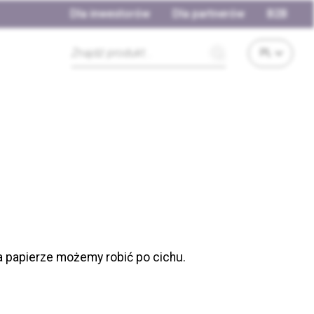
Dla inwestorów
Dla partnerów
B2B
na papierze możemy robić po cichu.