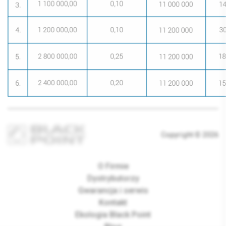
Copyright © 2026
O Firmie
Dystrybutorzy
Gwarancja i serwis
Kontakt
Ekologia Black Point