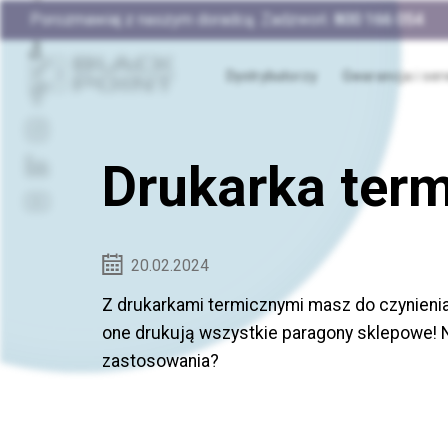
Porozmawiaj z naszym doradcą. Zadzwoń:
800 166 054
Dystrybutorzy
Gwarancja i ser
Drukarka term
20.02.2024
Z drukarkami termicznymi masz do czynienia
one drukują wszystkie paragony sklepowe! N
zastosowania?